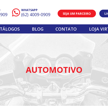
O
WHATSAPP
SEJA UM PARCEIRO
L
0909
(62) 4009-0909
TÁLOGOS
BLOG
CONTATO
LOJA VI
AUTOMOTIVO