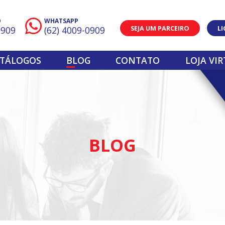
O
WHATSAPP
SEJA UM PARCEIRO
L
0909
(62) 4009-0909
TÁLOGOS
BLOG
CONTATO
LOJA VI
BLOG