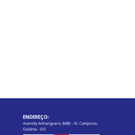
ENDEREÇO:
Avenida Anhanguera, 8485 - St. Campinas,
Goiânia - GO